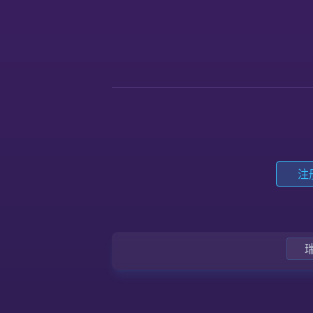
跳转到内容
盛煌平台注册登录
首页
我们是谁
企业新闻
业务范围
沟通我们
服务政策