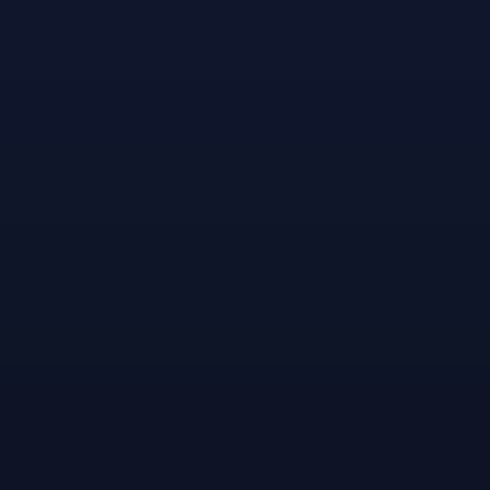
，方便用户发现更适合自己游戏。