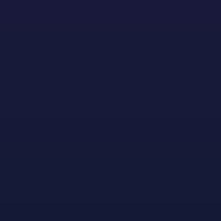
推广太阳能、风能等可再生能源应用